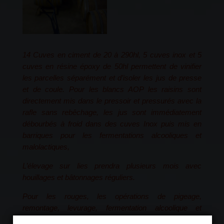
14 Cuves en ciment de 20 à 290hl, 5 cuves inox et 5
cuves en résine époxy de 50hl permettent de vinifier
les parcelles séparément et d’isoler les jus de presse
et de coule. Pour les blancs AOP les raisins sont
directement mis dans le pressoir et pressurés avec la
rafle sans rebêchage, les jus sont immédiatement
débourbés à froid dans des cuves Inox puis mis en
barriques pour les fermentations alcooliques et
malolactiques,
L’élevage sur lies prendra plusieurs mois avec
houillages et bâtonnages réguliers.
Pour les rouges, les opérations de pigeage,
remontage, levurage, fermentation alcoolique et
fermentation malolactique s’effectuent toutes dans des