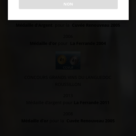
NON
Médaille d’argent
pour la
Cuvée Renouveau 2011
2008
Médaille d’Argent
pour la
Cuvée Renouveau 2005
2006
Médaille d’or
pour
La Ferrande 2004
CONCOURS GRANDS VINS DU LANGUEDOC
ROUSSILLON
2013
Médaille d’argent pour
La Ferrande 2011
2008
Médaille d’or
pour la
Cuvée Renouveau 2005