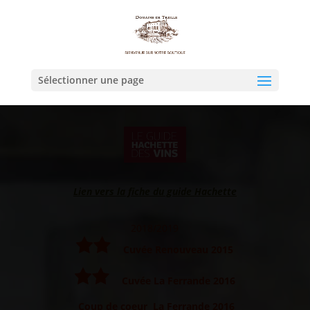
Sélectionner une page
Lien vers la fiche du guide Hachette
2018/2019
Cuvée Renouveau 2015
Cuvée La Ferrande 2016
Coup de coeur La Ferrande 2016