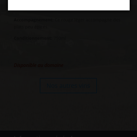
Elevage:
Elevage en fût de chêne pour la moitié de la
récolte.
Accompagnement:
Ce rouge léger accompagne des
plats peu épicés.
Conditionnement:
750ml
Disponible au domaine
Nos autres vins