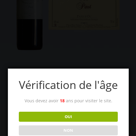
Un cépage bourguignon à la robe claire et brillante.
Vérification de l'âge
Cépages:
100% Pinot Noir
Vous devez avoir
18
ans pour visiter le site.
Millésime:
2017 – 2019
Alcool:
12,5°
OUI
Garde:
5 ans
NON